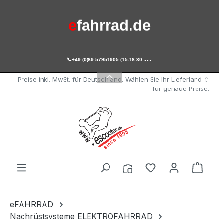
Zum Hauptinhalt springen
e
fahrrad.de

+49 (0)89 57951905 (15-18:30 Uhr)
e
scooter.de
Preise inkl. MwSt. für Deutschland. Wählen Sie Ihr Lieferland ⇧
für genaue Preise.
Du hast 0 Produ
Ware
eFAHRRAD
Nachrüstsysteme ELEKTROFAHRRAD