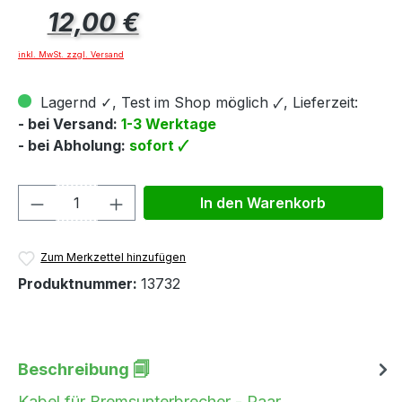
Regulärer Preis:
12,00 €
inkl. MwSt. zzgl. Versand
Lagernd ✓, Test im Shop möglich 🗸, Lieferzeit:
- bei Versand:
1-3 Werktage
- bei Abholung:
sofort 🗸
Produkt Anzahl: Gib den gewünschten We
In den Warenkorb
Zum Merkzettel hinzufügen
Produktnummer:
13732
Beschreibung 🗐
Kabel für Bremsunterbrecher - Paar