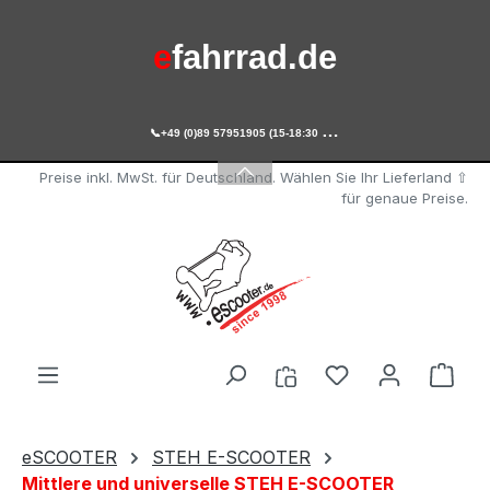
Zum Hauptinhalt springen
e
fahrrad.de

+49 (0)89 57951905 (15-18:30 Uhr)
e
scooter.de
Preise inkl. MwSt. für Deutschland. Wählen Sie Ihr Lieferland ⇧
für genaue Preise.
Du hast 0 Produ
Ware
eSCOOTER
STEH E-SCOOTER
Mittlere und universelle STEH E-SCOOTER