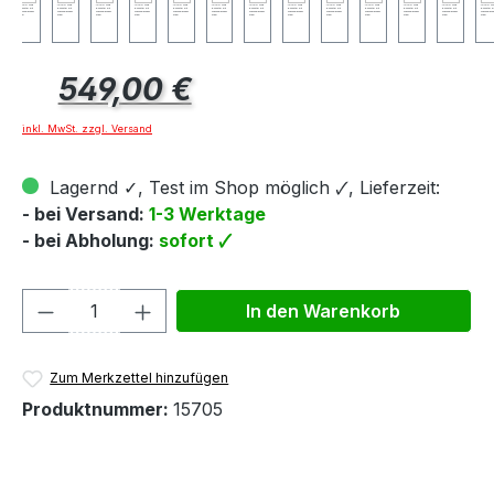
Regulärer Preis:
549,00 €
inkl. MwSt. zzgl. Versand
Lagernd ✓, Test im Shop möglich 🗸, Lieferzeit:
- bei Versand:
1-3 Werktage
- bei Abholung:
sofort 🗸
Produkt Anzahl: Gib den gewünschten We
In den Warenkorb
Zum Merkzettel hinzufügen
Produktnummer:
15705