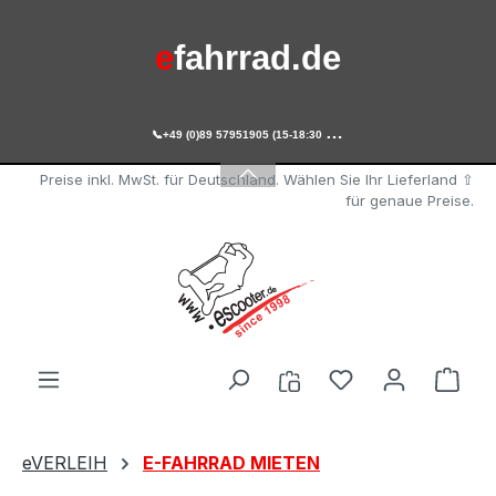
Zum Hauptinhalt springen
e
fahrrad.de

+49 (0)89 57951905 (15-18:30 Uhr)
e
scooter.de
Preise inkl. MwSt. für Deutschland. Wählen Sie Ihr Lieferland ⇧
für genaue Preise.
Du hast 0 Produ
Ware
eVERLEIH
E-FAHRRAD MIETEN