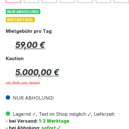
NUR ABHOLUNG
MIETARTIKEL
Mietgebühr pro Tag
Regulärer Preis:
59,00 €
Kaution
Regulärer Preis:
5.000,00 €
inkl. MwSt. zzgl. Versand
NUR ABHOLUNG!
Lagernd ✓, Test im Shop möglich 🗸, Lieferzeit:
- bei Versand:
1-3 Werktage
- bei Abholung:
sofort 🗸