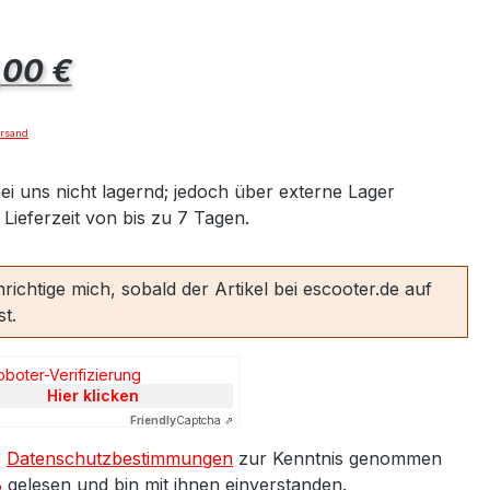
dass Ihre Daten
dass I
an YouTube
an Y
eis:
,00 €
übermittelt
über
werden und das
werden
Sie die
Si
ersand
Datenschutzbes
Datens
timmungen
tim
ei uns nicht lagernd; jedoch über externe Lager
gelesen haben.
gelese
t Lieferzeit von bis zu 7 Tagen.
Akzeptieren
Akze
richtige mich, sobald der Artikel bei escooter.de auf
st.
oboter-Verifizierung
Hier klicken
Friendly
Captcha ⇗
e
Datenschutzbestimmungen
zur Kenntnis genommen
B
gelesen und bin mit ihnen einverstanden.