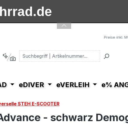
ahrrad.de
ooter.de
Preise inkl. 
AD
eDIVER
eVERLEIH
e% AN
Mit dem Aufruf
iverselle STEH E-SCOOTER
des Videos
erklären Sie
dvance - schwarz Demog
sich
einverstanden,