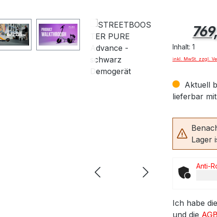
dass Ihre Daten
an YouTube
Regulärer Pr
769
übermittelt
werden und das
Inhalt:
1
Sie die
inkl. MwSt. zzgl. V
Datenschutzbes
timmungen
Aktuell b
gelesen haben.
lieferbar mi
Akzeptieren
Benach
Lager i
Anti-R
Ich habe di
und die
AG