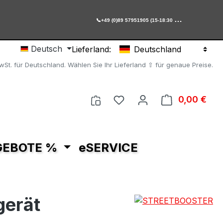

+49 (0)89 57951905 (15-18:30 Uhr)
Deutsch
Lieferland:
Deutschland
MwSt. für Deutschland. Wählen Sie Ihr Lieferland ⇧ für genaue Preise.
Du hast 0 Produkte auf 
0,00 €
Ware
GEBOTE %
eSERVICE
Mit dem Aufruf
Mit de
des Videos
des 
erklären Sie
erklä
erät
sich
s
einverstanden,
einver