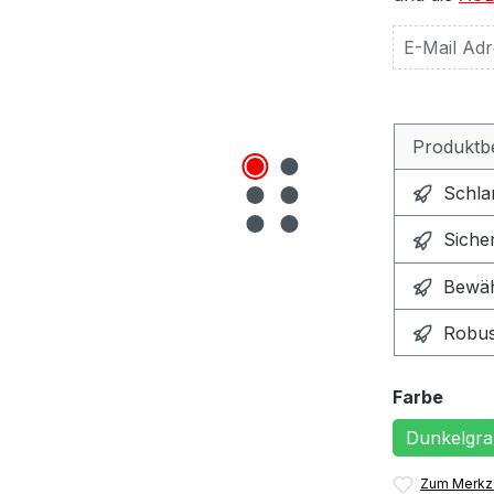
Produktb
Schla
Sicher
Bewäh
Robust
ausw
Farbe
Dunkelgr
Zum Merkze