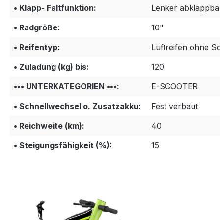
• Klapp- Faltfunktion:
Lenker abklappbar
• Radgröße:
10"
• Reifentyp:
Luftreifen ohne S
• Zuladung (kg) bis:
120
••• UNTERKATEGORIEN •••:
E-SCOOTER
• Schnellwechsel o. Zusatzakku:
Fest verbaut
• Reichweite (km):
40
• Steigungsfähigkeit (%):
15