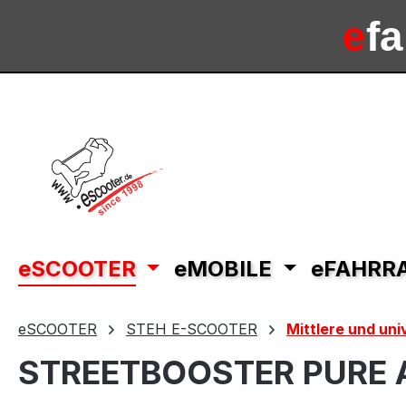
m Hauptinhalt springen
Zur Suche springen
Zur Hauptnavigation springen
e
f
e
sc
eSCOOTER
eMOBILE
eFAHRR
eSCOOTER
STEH E-SCOOTER
Mittlere und un
STREETBOOSTER PURE A