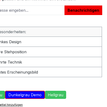
Benachrichtigen
esonderheiten:
nkes Design
e Stehposition
rte Technik
es Erscheinungsbild
ählen
au
Dunkelgrau Demo
Hellgrau
ttel hinzufügen