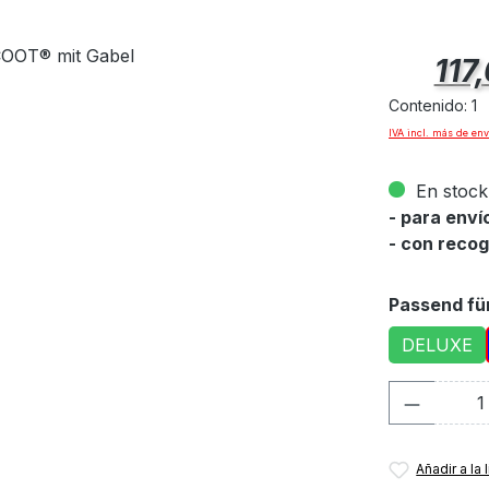
Precio norm
117
Contenido:
1
IVA incl. más de env
En stock 
- para env
- con recog
Seleccione
Passend fü
DELUXE
Cantida
Añadir a la