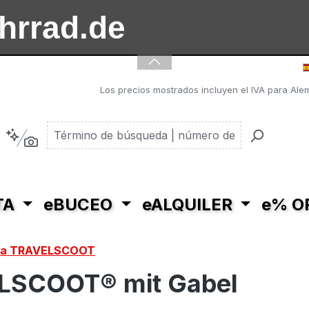
ahrrad.de
ooter.de
Los precios mostrados incluyen el IVA para Alem
TA
eBUCEO
eALQUILER
e% O
ara TRAVELSCOOT
VELSCOOT® mit Gabel