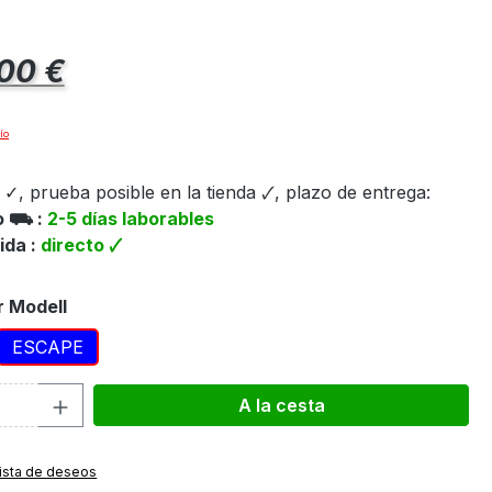
al:
,00 €
ío
✓, prueba posible en la tienda 🗸, plazo de entrega:
ío ⛟ :
2-5 días laborables
ida :
directo 🗸
r Modell
ESCAPE
d del producto: introduce la cantidad d
A la cesta
 lista de deseos