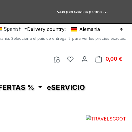

+49 (0)89 57951905 (15-18:30 Uhr)
Spanish
Delivery country:
Alemania
ania. Selecciona el país de entrega ⇧ para ver los precios exactos.
Tienes 0 artículos en tu 
0,00 €
El c
FERTAS %
eSERVICIO