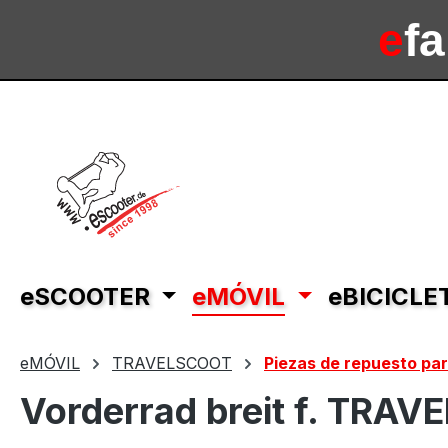
tar al contenido principal
Saltar a la búsqueda
Saltar a la navegación principal
e
f
e
sc
eSCOOTER
eMÓVIL
eBICICLE
eMÓVIL
TRAVELSCOOT
Piezas de repuesto p
Vorderrad breit f. TRA