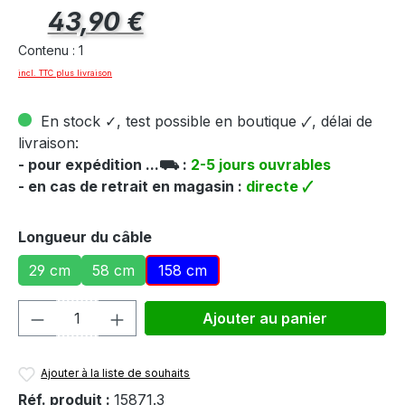
Prix régulier :
43,90 €
Contenu :
1
incl. TTC plus livraison
En stock ✓, test possible en boutique 🗸, délai de
livraison:
- pour expédition ...⛟ :
2-5 jours ouvrables
- en cas de retrait en magasin :
directe 🗸
Sélectionnez
Longueur du câble
29 cm
58 cm
158 cm
Quantité de produit : Entrez la quantité
Ajouter au panier
Ajouter à la liste de souhaits
Réf. produit :
15871.3