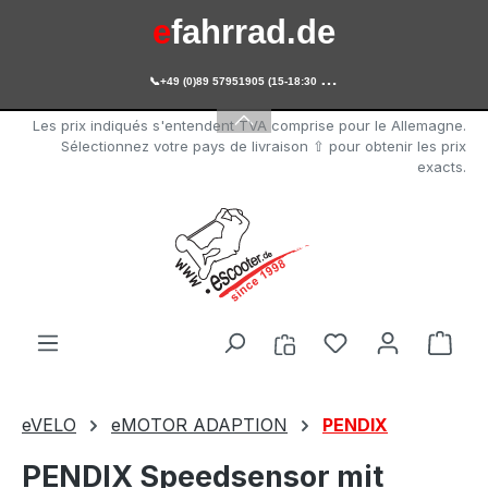
e
fahrrad.de
Passer au contenu principal

+49 (0)89 57951905 (15-18:30 Uhr)
e
scooter.de
Les prix indiqués s'entendent TVA comprise pour le Allemagne.
Sélectionnez votre pays de livraison ⇧ pour obtenir les prix
exacts.
Vous avez 0 arti
Le p
eVELO
eMOTOR ADAPTION
PENDIX
PENDIX Speedsensor mit