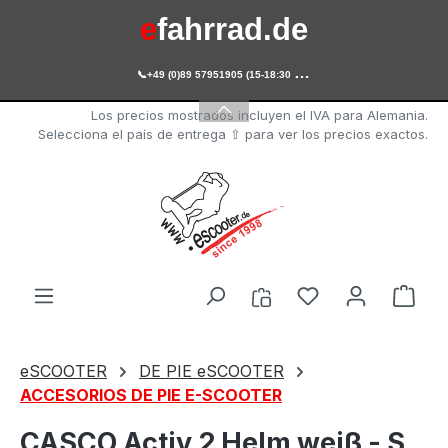
e
fahrrad.de
Saltar al contenido principal

+49 (0)89 57951905 (15-18:30 Uhr)
e
scooter.de
Los precios mostrados incluyen el IVA para Alemania.
Selecciona el país de entrega ⇧ para ver los precios exactos.
Tienes 0 artícul
El c
eSCOOTER
DE PIE eSCOOTER
ACCESORIOS DE PIE E-SCOOTER
CASCO Activ 2 Helm weiß - S