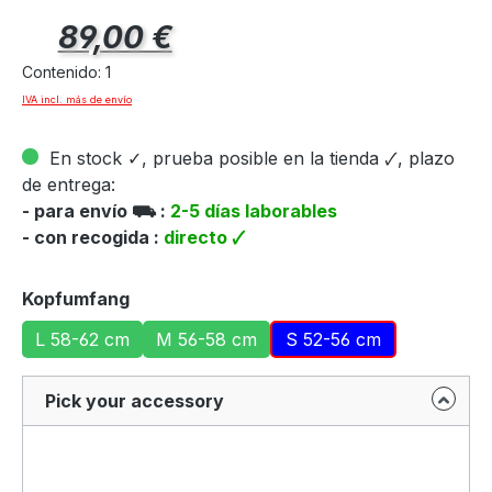
Precio normal:
89,00 €
Contenido:
1
IVA incl. más de envío
En stock ✓, prueba posible en la tienda 🗸, plazo
de entrega:
- para envío ⛟ :
2-5 días laborables
- con recogida :
directo 🗸
Seleccione
Kopfumfang
L 58-62 cm
M 56-58 cm
S 52-56 cm
Pick your accessory