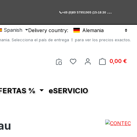

+49 (0)89 57951905 (15-18:30 Uhr)
Spanish
Delivery country:
Alemania
ania. Selecciona el país de entrega ⇧ para ver los precios exactos.
Tienes 0 artículos en tu 
0,00 €
El c
FERTAS %
eSERVICIO
au