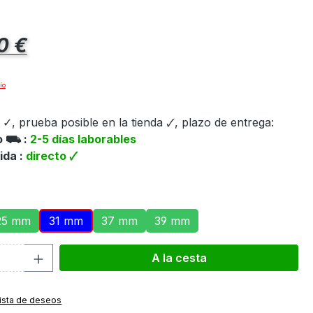
al:
0 €
ío
✓, prueba posible en la tienda 🗸, plazo de entrega:
ío ⛟ :
2-5 días laborables
ida :
directo 🗸
25 mm
31 mm
37 mm
39 mm
d del producto: introduce la cantidad d
A la cesta
 lista de deseos