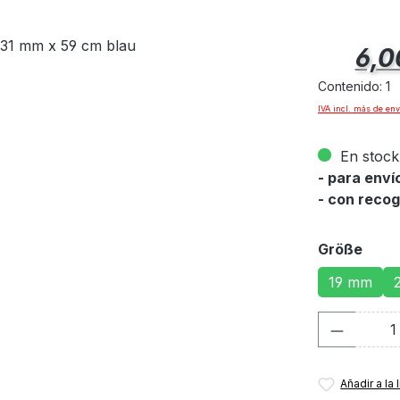
Precio norm
6,0
Contenido:
1
IVA incl. más de env
En stock 
- para env
- con recog
Seleccione
Größe
19 mm
Cantida
Añadir a la