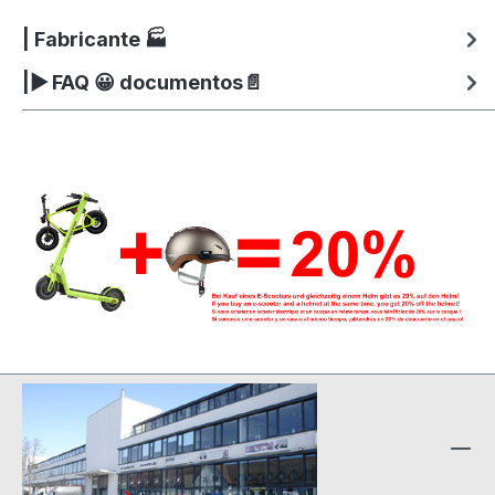
| Fabricante 🏭
|▶ FAQ 😀 documentos📄