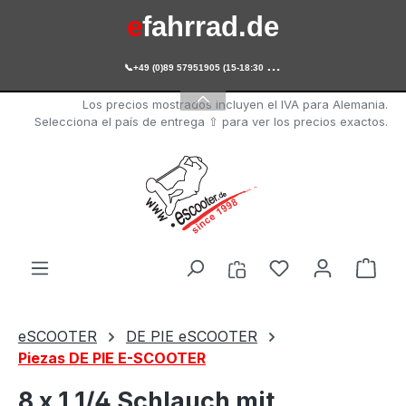
e
fahrrad.de
Saltar al contenido principal

+49 (0)89 57951905 (15-18:30 Uhr)
e
scooter.de
Los precios mostrados incluyen el IVA para Alemania.
Selecciona el país de entrega ⇧ para ver los precios exactos.
Tienes 0 artícul
El c
eSCOOTER
DE PIE eSCOOTER
Piezas DE PIE E-SCOOTER
8 x 1 1/4 Schlauch mit