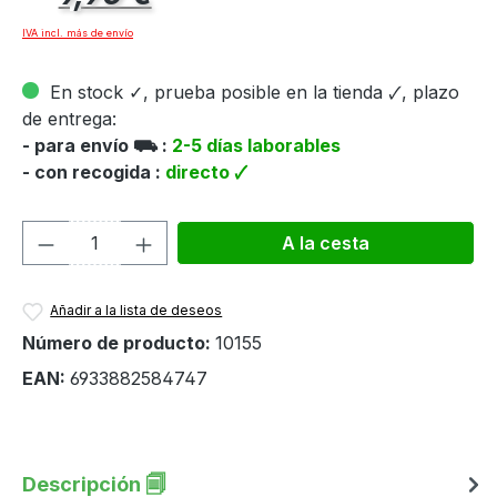
IVA incl. más de envío
En stock ✓, prueba posible en la tienda 🗸, plazo
de entrega:
- para envío ⛟ :
2-5 días laborables
- con recogida :
directo 🗸
Cantidad del producto: introduce la can
A la cesta
Añadir a la lista de deseos
Número de producto:
10155
EAN:
6933882584747
Descripción 🗐