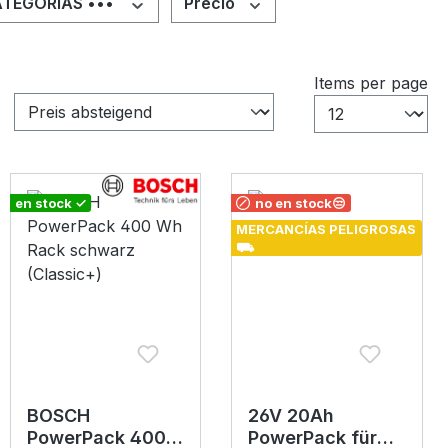
ATEGORÍAS •••
Precio
Items per page
en stock ✓
no en stock😒
MERCANCÍAS PELIGROSAS
⛟
BOSCH
26V 20Ah
PowerPack 400
PowerPack für