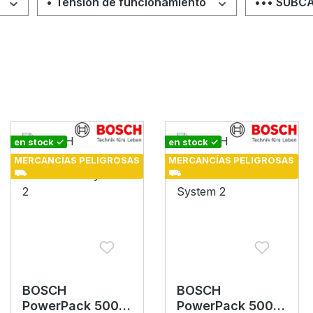
• Tensión de funcionamiento
••• SUBC
en stock ✓
en stock ✓
MERCANCÍAS PELIGROSAS
MERCANCÍAS PELIGROSAS
⛟
⛟
BOSCH
BOSCH
PowerPack 500
PowerPack 500