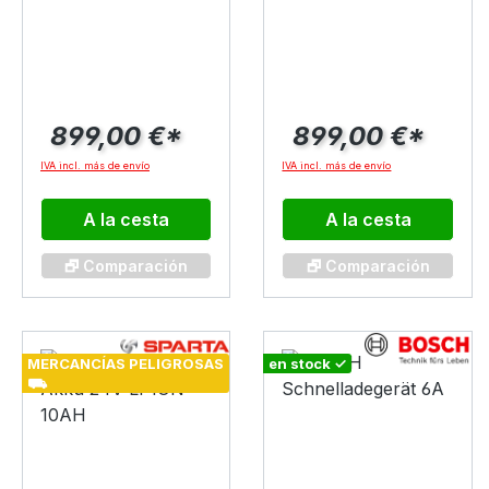
Wh Horizontal
500 Wh PMU3
Gen2
899,00 €*
899,00 €*
IVA incl. más de envío
IVA incl. más de envío
A la cesta
A la cesta
🗗 Comparación
🗗 Comparación
MERCANCÍAS PELIGROSAS
en stock ✓
⛟