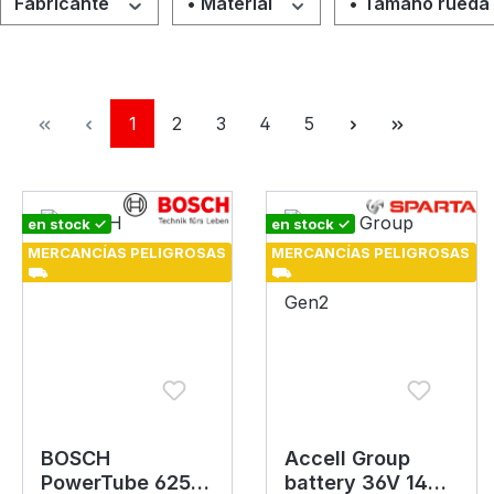
Fabricante
• Material
• Tamaño rueda
Página
Página
Página
Página
Página
1
2
3
4
5
en stock ✓
en stock ✓
MERCANCÍAS PELIGROSAS
MERCANCÍAS PELIGROSAS
⛟
⛟
BOSCH
Accell Group
PowerTube 625
battery 36V 14Ah