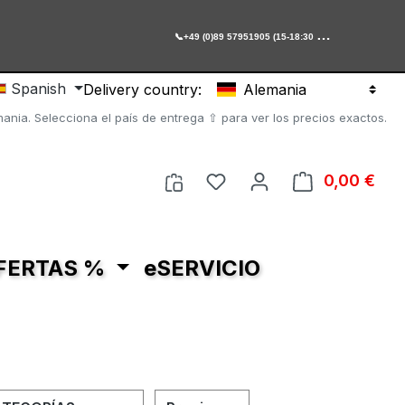

+49 (0)89 57951905 (15-18:30 Uhr)
Spanish
Delivery country:
Alemania
ania. Selecciona el país de entrega ⇧ para ver los precios exactos.
Tienes 0 artículos en tu 
0,00 €
El c
FERTAS %
eSERVICIO