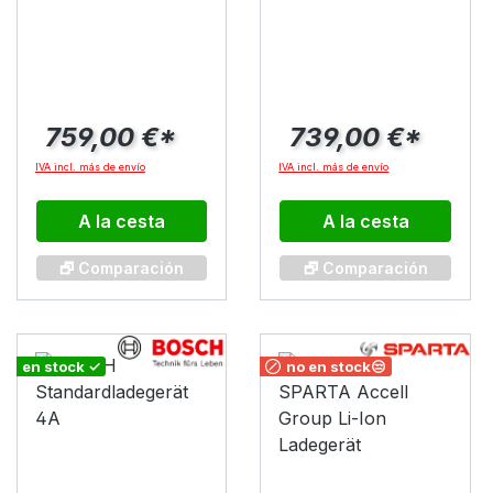
Wh Rack eBike-
Wh Frame eBike-
System 2
System 2
759,00 €*
739,00 €*
IVA incl. más de envío
IVA incl. más de envío
A la cesta
A la cesta
🗗 Comparación
🗗 Comparación
en stock ✓
no en stock😒