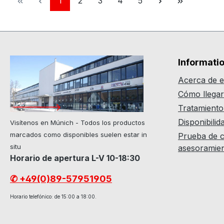
1
2
3
4
5
Informati
Acerca de e
Cómo llega
Tratamiento
Disponibilid
Visítenos en Múnich - Todos los productos
marcados como disponibles suelen estar in
Prueba de c
situ
asesoramie
Horario de apertura L-V 10-18:30
✆ +49(0)89-57951905
Horario telefónico: de 15:00 a 18:00.