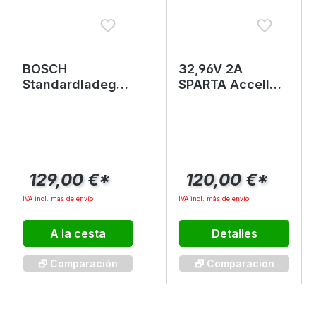
BOSCH
32,96V 2A
Standardladeger
SPARTA Accell
ät 4A
Group Li-Ion
Ladegerät
129,00 €*
120,00 €*
IVA incl. más de envío
IVA incl. más de envío
A la cesta
Detalles
🗗 Comparación
🗗 Comparación