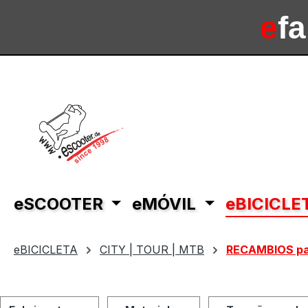
tar al contenido principal
Saltar a la búsqueda
Saltar a la navegación principal
e
f
e
sc
eSCOOTER
eMÓVIL
eBICICLE
eBICICLETA
CITY | TOUR | MTB
RECAMBIOS pa