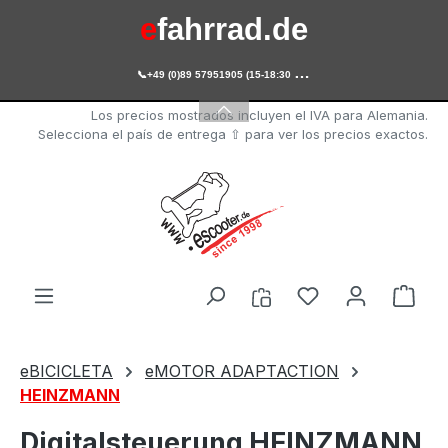
e
fahrrad.de
Saltar al contenido principal

+49 (0)89 57951905 (15-18:30 Uhr)
e
scooter.de
Los precios mostrados incluyen el IVA para Alemania.
Selecciona el país de entrega ⇧ para ver los precios exactos.
Tienes 0 artícul
El c
eBICICLETA
eMOTOR ADAPTACTION
HEINZMANN
Digitalsteuerung HEINZMANN