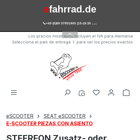
e
fahrrad.de
Saltar al contenido principal

+49 (0)89 57951905 (15-18:30 Uhr)
e
scooter.de
Los precios mostrados incluyen el IVA para Alemania.
Selecciona el país de entrega ⇧ para ver los precios exactos.
Tienes 0 artícul
El c
eSCOOTER
SEAT eSCOOTER
E-SCOOTER PIEZAS CON ASIENTO
STEEREON Zusatz- oder