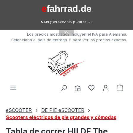
e
fahrrad.de
Saltar al contenido principal

+49 (0)89 57951905 (15-18:30 Uhr)
e
scooter.de
Los precios mostrados incluyen el IVA para Alemania.
Selecciona el país de entrega ⇧ para ver los precios exactos.
Tienes 0 artícul
El c
eSCOOTER
DE PIE eSCOOTER
Scooters eléctricos de pie grandes y cómodas
Tabla de correr HILDE The