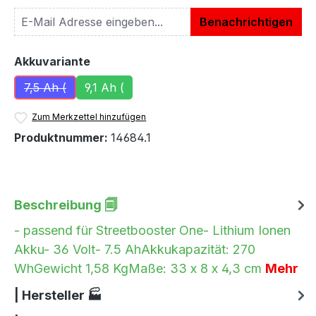
Benachrichtigen
auswählen
Akkuvariante
7,5 Ah (
9,1 Ah (
(Diese Option ist zurzeit nicht verfügbar.)
Zum Merkzettel hinzufügen
Produktnummer:
14684.1
Beschreibung 🗐
- passend für Streetbooster One- Lithium Ionen
Akku- 36 Volt- 7.5 AhAkkukapazität: 270
WhGewicht 1,58 KgMaße: 33 x 8 x 4,3 cm
Mehr
| Hersteller 🏭