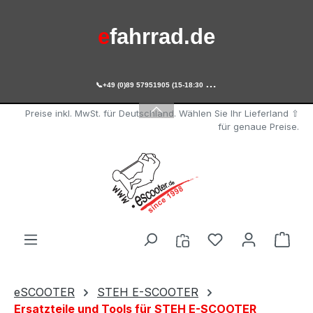
Zum Hauptinhalt springen
e
fahrrad.de

+49 (0)89 57951905 (15-18:30 Uhr)
e
scooter.de
Preise inkl. MwSt. für Deutschland. Wählen Sie Ihr Lieferland ⇧
für genaue Preise.
Du hast 0 Produ
Ware
eSCOOTER
STEH E-SCOOTER
Ersatzteile und Tools für STEH E-SCOOTER