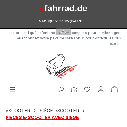
e
fahrrad.de
Passer au contenu principal

+49 (0)89 57951905 (15-18:30 Uhr)
e
scooter.de
Les prix indiqués s'entendent TVA comprise pour le Allemagne.
Sélectionnez votre pays de livraison ⇧ pour obtenir les prix
exacts.
Vous avez 0 arti
Le p
éSCOOTER
SIÈGE eSCOOTER
PIÈCES E-SCOOTER AVEC SIÈGE