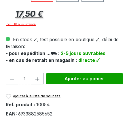
Prix régulier :
17,50 €
incl. TTC plus livraison
En stock ✓, test possible en boutique 🗸, délai de
livraison:
- pour expédition ...⛟ :
2-5 jours ouvrables
- en cas de retrait en magasin :
directe 🗸
Quantité de produit : Entrez la quantité
Ajouter au panier
Ajouter à la liste de souhaits
Réf. produit :
10054
EAN:
6933882585652