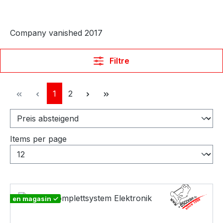
Company vanished 2017
Filtre
Page
Page
1
2
Items per page
en magasin ✓