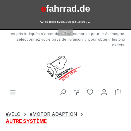
e
fahrrad.de
Passer au contenu principal

+49 (0)89 57951905 (15-18:30 Uhr)
e
scooter.de
Les prix indiqués s'entendent TVA comprise pour le Allemagne.
Sélectionnez votre pays de livraison ⇧ pour obtenir les prix
exacts.
Vous avez 0 arti
Le p
eVELO
eMOTOR ADAPTION
AUTRE SYSTÈME