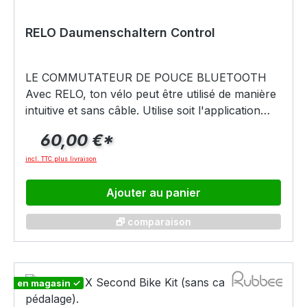
RELO Daumenschaltern Control
LE COMMUTATEUR DE POUCE BLUETOOTH
Avec RELO, ton vélo peut être utilisé de manière
intuitive et sans câble. Utilise soit l'application
MyRELO, soit le commutateur de pouce sans fil
60,00 €*
sur le guidon pour sélectionner l'un des trois
niveaux d'entraînement. Il suffit d'appuyer sur
incl. TTC plus livraison
un bouton pour qu'il se connecte à
l'entraînement via Bluetooth LE et te permette de
Ajouter au panier
toujours conduire ton vélo avec la bonne
🗗 comparaison
puissance.
en magasin ✓