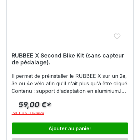
RUBBEE X Second Bike Kit (sans capteur
de pédalage).
Il permet de préinstaller le RUBBEE X sur un 2e,
3e ou 4e vélo afin qu'il n'ait plus qu'à être cliqué.
Contenu : support d'adaptation en aluminium.Ici
sans capteur (car déjà vendu et actuellement
59,00 €*
non disponible) à un prix spécial.
incl. TTC plus livraison
Ajouter au panier