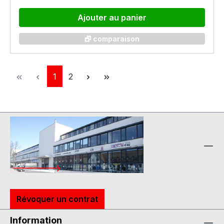
Ajouter au panier
🗗 comparaison
Page
Page
1
2
Révoquer un contrat
Information