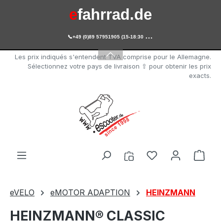
e
fahrrad.de
Passer au contenu principal

+49 (0)89 57951905 (15-18:30 Uhr)
e
scooter.de
Les prix indiqués s'entendent TVA comprise pour le Allemagne.
Sélectionnez votre pays de livraison ⇧ pour obtenir les prix
exacts.
Vous avez 0 arti
Le p
eVELO
eMOTOR ADAPTION
HEINZMANN
HEINZMANN® CLASSIC