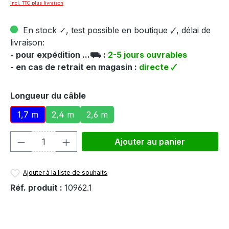
incl. TTC plus livraison
En stock ✓, test possible en boutique 🗸, délai de
livraison:
- pour expédition ...⛟ :
2-5 jours ouvrables
- en cas de retrait en magasin :
directe 🗸
Sélectionnez
Longueur du câble
1,7 m
2,4 m
2,6 m
Quantité de produit : Entrez la quantité
Ajouter au panier
Ajouter à la liste de souhaits
Réf. produit :
10962.1