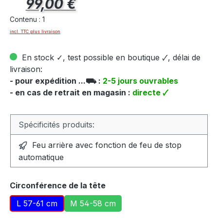
99,00 €
Contenu :
1
incl. TTC plus livraison
En stock ✓, test possible en boutique 🗸, délai de
livraison:
- pour expédition ...⛟ :
2-5 jours ouvrables
- en cas de retrait en magasin :
directe 🗸
Spécificités produits:
Feu arrière avec fonction de feu de stop
automatique
Sélectionnez
Circonférence de la tête
L 57-61 cm
M 54-58 cm