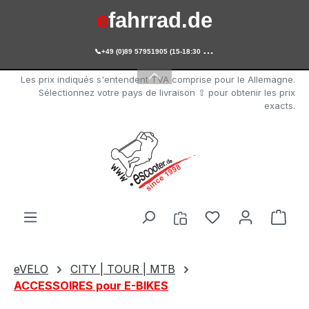
e
fahrrad.de
Passer au contenu principal

+49 (0)89 57951905 (15-18:30 Uhr)
e
scooter.de
Les prix indiqués s'entendent TVA comprise pour le Allemagne.
Sélectionnez votre pays de livraison ⇧ pour obtenir les prix
exacts.
Vous avez 0 arti
Le p
eVELO
CITY | TOUR | MTB
ACCESSOIRES pour E-BIKES