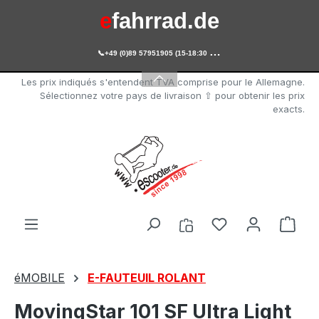
e
fahrrad.de
Passer au contenu principal

+49 (0)89 57951905 (15-18:30 Uhr)
e
scooter.de
Les prix indiqués s'entendent TVA comprise pour le Allemagne.
Sélectionnez votre pays de livraison ⇧ pour obtenir les prix
exacts.
Vous avez 0 arti
Le p
éMOBILE
E-FAUTEUIL ROLANT
MovingStar 101 SF Ultra Light