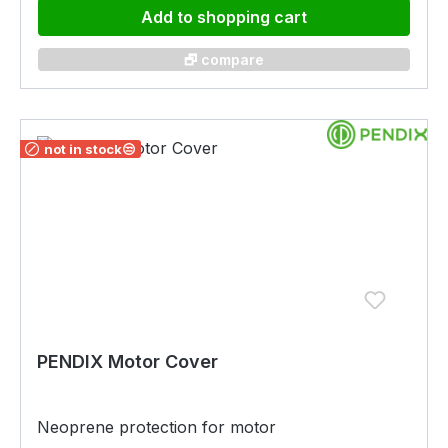
SpeichenmagnetPower Station bestehend aus-
chargers.
Add to shopping cart
Ladegerät 160 W1 x Messtretlagereinheit
bestehend aus- Messtretlager-
🗗 compare
Messtretlagermontage- 2 x Distanzringe-
Federscheibe- 2 x Kurbelschrauben-
Lagerschale rechts AluminiumAkku Metallhalter
inkl. 2 x Schraube Akkuhalterbefestigung und 2
not in stock😒
x Schraube
SteckerabdeckungMontageanleitungSystemanlei
tung
PENDIX Motor Cover
Neoprene protection for motor