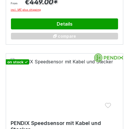
€449.00*
Dir der Akku durch den farblich wechselnden
From
Kilometer je nach Fahrweise und sonst.
LED Ring den aktuellen Ladestand an. Die
incl. VAT plus shipping
Umgebungsparameter.USB - jaBluetooth - ja
Unterstützungsstufen können am Drehrad
oberhalb des Akkus gewählt werden. Durch
Details
diese smarte Bauweise benötigst Du kein
zusätzliches Display am Lenker. Möchtest Du
🗗 compare
dennoch aktuelle Daten sichtbar am Lenker
haben, so kannst Du mit der Bluetoothfunktion
des Akkus diesen mit Deinem Smartphone und
on stock ✓
der Pendix.bike App verbinden. Der Akku besitzt
eine USB-Schnittstelle für das Laden von
externen Geräten, wie beispielsweise Dein
Handy. Montiert wird die Pendix ePower mit
einem Metallhalter direkt am
Fahrradrahmen.Voraussetzungen für den
Einbau:*unter idealen Bedingungen- BSA
Tretlager- Genügend Platz für die Pendix
Komponenten -> Nutze unsere
PENDIX Speedsensor mit Kabel und
Anbauschablone- 4-Loch Kettenblätter mit den